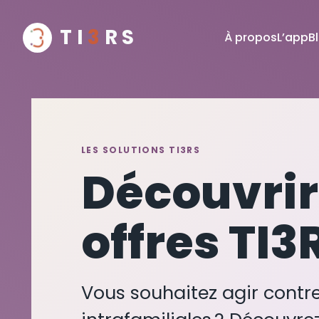
TI
3
RS
À propos
L’app
B
LES SOLUTIONS TI3RS
Découvrir
offres TI3
Vous souhaitez agir contre