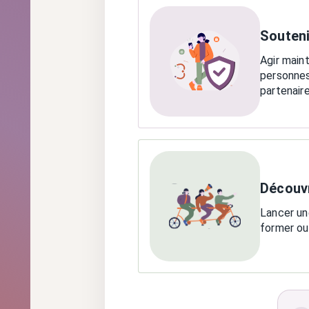
Souteni
Agir main
personnes
partenair
Découvr
Lancer une
former ou