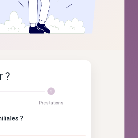
 ?
5
s
Prestations
iliales ?