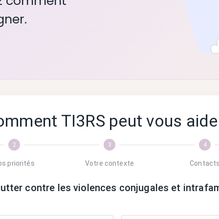
rez comment
ner.
omment TI3RS peut vous aider
2
3
4
s priorités
Votre contexte
Contact
ter contre les violences conjugales et intrafam