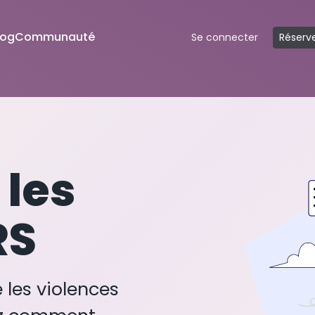
log
Communauté
Se connecter
Réserve
 les
RS
 les violences