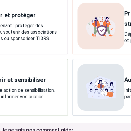
Pr
r et protéger
st
tenant : protéger des
, soutenir des associations
Dép
es ou sponsoriser TI3RS.
et 
ir et sensibiliser
Au
 action de sensibilisation,
Ini
 informer vos publics.
par
Je ne sais pas comment aider