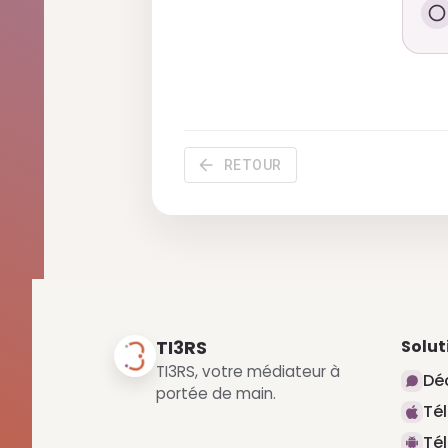
RETOUR
Solut
TI3RS
TI3RS, votre médiateur à
Déc
portée de main.
Té
Té