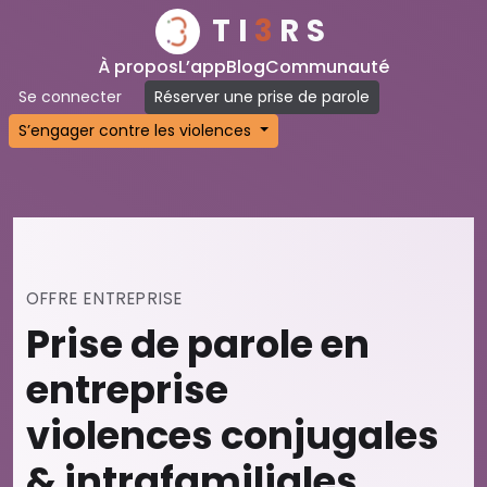
TI
3
RS
À propos
L’app
Blog
Communauté
Se connecter
Réserver une prise de parole
S’engager contre les violences
OFFRE ENTREPRISE
Prise de parole en
entreprise
violences conjugales
& intrafamiliales